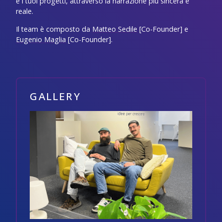
e i tuoi progetti, attraverso la narrazione più sincera e
reale.
Il team è composto da
Matteo Sedile
[Co-Founder] e
Eugenio Maglia
[Co-Founder].
GALLERY