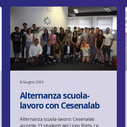
8 Giugno 2015
Alternanza scuola-
lavoro con Cesenalab
Alternanza scuola-lavoro: Cesenalab
accoglie 13 studenti del Liceo Righi. Le